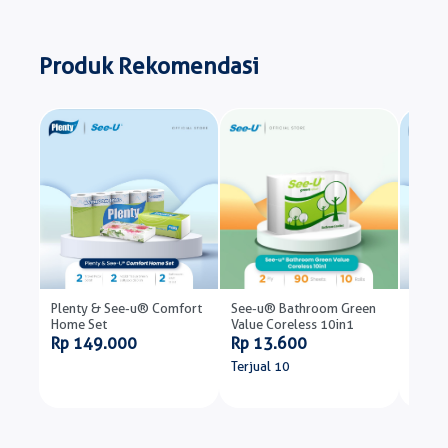
Produk Rekomendasi
Plenty & See-u® Comfort
See-u® Bathroom Green
Plent
Home Set
Value Coreless 10in1
Home 
Rp 149.000
Rp 13.600
Rp 1
Terjual 10