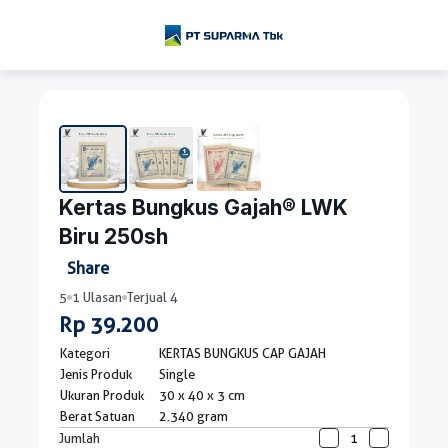
Kertas Bungkus Gajah® LWK
Biru 250sh
Share
5
1 Ulasan
Terjual 4
Rp 39.200
Kategori
KERTAS BUNGKUS CAP GAJAH
Jenis Produk
Single
Ukuran Produk
30 x 40 x 3 cm
Berat Satuan
2.340 gram
Jumlah